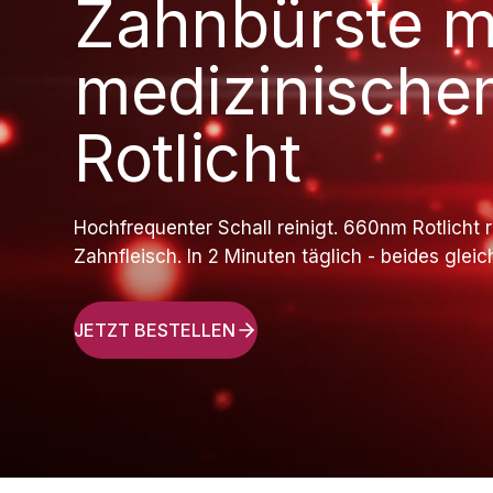
Zahnbürste m
medizinische
Rotlicht
Hochfrequenter Schall reinigt. 660nm Rotlicht r
Zahnfleisch. In 2 Minuten täglich - beides gleich
JETZT BESTELLEN