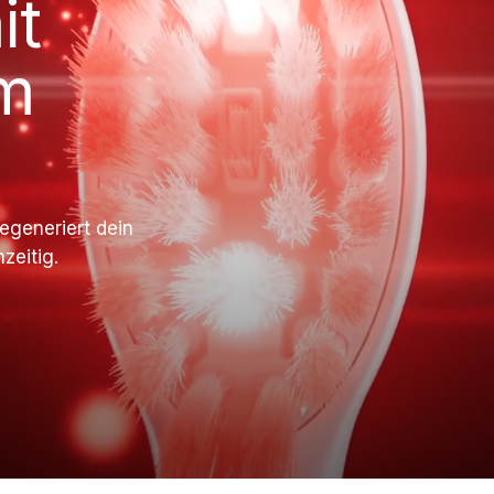
it
m
egeneriert dein
zeitig.