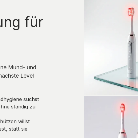
ung für
eine Mund- und
nächste Level
ndhygiene suchst
ohne ständig zu
hützen willst
t, statt sie